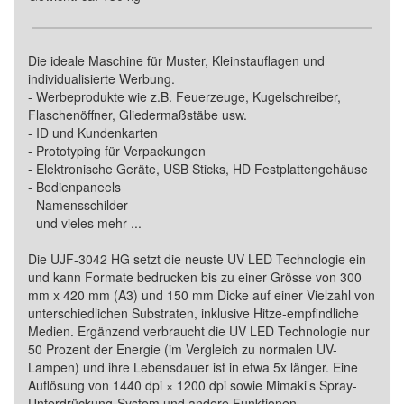
Die ideale Maschine für Muster, Kleinstauflagen und
individualisierte Werbung.
- Werbeprodukte wie z.B. Feuerzeuge, Kugelschreiber,
Flaschenöffner, Gliedermaßstäbe usw.
- ID und Kundenkarten
- Prototyping für Verpackungen
- Elektronische Geräte, USB Sticks, HD Festplattengehäuse
- Bedienpaneels
- Namensschilder
- und vieles mehr ...
Die UJF-3042 HG setzt die neuste UV LED Technologie ein
und kann Formate bedrucken bis zu einer Grösse von 300
mm x 420 mm (A3) und 150 mm Dicke auf einer Vielzahl von
unterschiedlichen Substraten, inklusive Hitze-empfindliche
Medien. Ergänzend verbraucht die UV LED Technologie nur
50 Prozent der Energie (im Vergleich zu normalen UV-
Lampen) und ihre Lebensdauer ist in etwa 5x länger. Eine
Auflösung von 1440 dpi × 1200 dpi sowie Mimaki’s Spray-
Unterdrückung-System und andere Funktionen