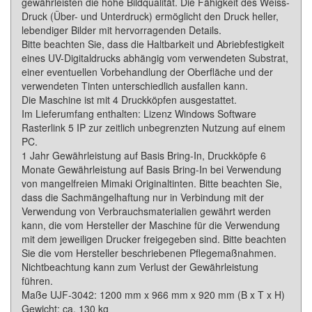
gewährleisten die hohe Bildqualität. Die Fähigkeit des Weiss-
Druck (Über- und Unterdruck) ermöglicht den Druck heller,
lebendiger Bilder mit hervorragenden Details.
Bitte beachten Sie, dass die Haltbarkeit und Abriebfestigkeit
eines UV-Digitaldrucks abhängig vom verwendeten Substrat,
einer eventuellen Vorbehandlung der Oberfläche und der
verwendeten Tinten unterschiedlich ausfallen kann.
Die Maschine ist mit 4 Druckköpfen ausgestattet.
Im Lieferumfang enthalten: Lizenz Windows Software
Rasterlink 5 IP zur zeitlich unbegrenzten Nutzung auf einem
PC.
1 Jahr Gewährleistung auf Basis Bring-In, Druckköpfe 6
Monate Gewährleistung auf Basis Bring-In bei Verwendung
von mangelfreien Mimaki Originaltinten. Bitte beachten Sie,
dass die Sachmängelhaftung nur in Verbindung mit der
Verwendung von Verbrauchsmaterialien gewährt werden
kann, die vom Hersteller der Maschine für die Verwendung
mit dem jeweiligen Drucker freigegeben sind. Bitte beachten
Sie die vom Hersteller beschriebenen Pflegemaßnahmen.
Nichtbeachtung kann zum Verlust der Gewährleistung
führen.
Maße UJF-3042: 1200 mm x 966 mm x 920 mm (B x T x H)
Gewicht: ca. 130 kg