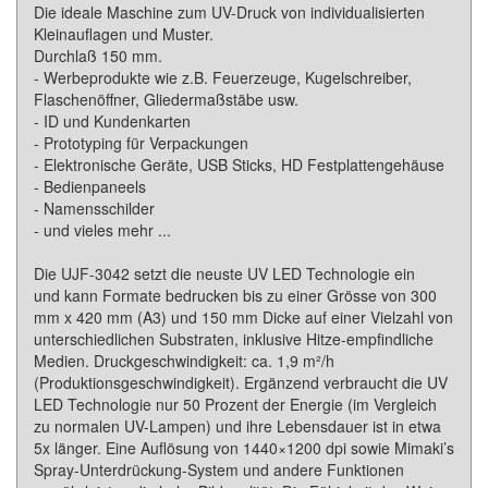
Die ideale Maschine zum UV-Druck von individualisierten
Kleinauflagen und Muster.
Durchlaß 150 mm.
- Werbeprodukte wie z.B. Feuerzeuge, Kugelschreiber,
Flaschenöffner, Gliedermaßstäbe usw.
- ID und Kundenkarten
- Prototyping für Verpackungen
- Elektronische Geräte, USB Sticks, HD Festplattengehäuse
- Bedienpaneels
- Namensschilder
- und vieles mehr ...
Die UJF-3042 setzt die neuste UV LED Technologie ein
und kann Formate bedrucken bis zu einer Grösse von 300
mm x 420 mm (A3) und 150 mm Dicke auf einer Vielzahl von
unterschiedlichen Substraten, inklusive Hitze-empfindliche
Medien. Druckgeschwindigkeit: ca. 1,9 m²/h
(Produktionsgeschwindigkeit). Ergänzend verbraucht die UV
LED Technologie nur 50 Prozent der Energie (im Vergleich
zu normalen UV-Lampen) und ihre Lebensdauer ist in etwa
5x länger. Eine Auflösung von 1440×1200 dpi sowie Mimaki’s
Spray-Unterdrückung-System und andere Funktionen