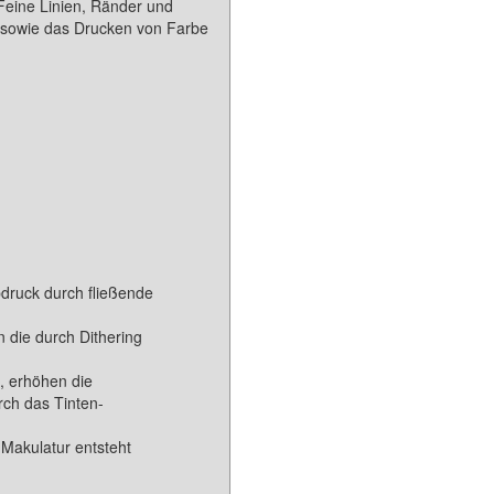
Feine Linien, Ränder und
k sowie das Drucken von Farbe
druck durch fließende
 die durch Dithering
, erhöhen die
rch das Tinten-
 Makulatur entsteht