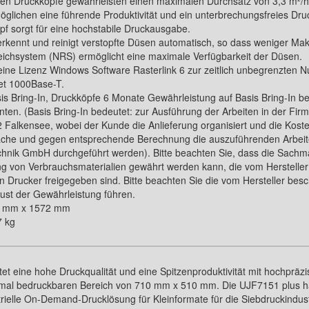
ten Druckköpfe gewährleisten einen maximalen Durchsatz von 3,3 m²/h
glichen eine führende Produktivität und ein unterbrechungsfreies Dru
pf sorgt für eine hochstabile Druckausgabe.
rkennt und reinigt verstopfte Düsen automatisch, so dass weniger Maku
eichsystem (NRS) ermöglicht eine maximale Verfügbarkeit der Düsen.
 eine Lizenz Windows Software Rasterlink 6 zur zeitlich unbegrenzten 
net 1000Base-T.
is Bring-In, Druckköpfe 6 Monate Gewährleistung auf Basis Bring-In 
nten. (Basis Bring-In bedeutet: zur Ausführung der Arbeiten in der Fir
alkensee, wobei der Kunde die Anlieferung organisiert und die Kosten 
ache und gegen entsprechende Berechnung die auszuführenden Arbeit
chnik GmbH durchgeführt werden). Bitte beachten Sie, dass die Sachm
g von Verbrauchsmaterialien gewährt werden kann, die vom Hersteller 
n Drucker freigegeben sind. Bitte beachten Sie die vom Hersteller b
ust der Gewährleistung führen.
3 mm x 1572 mm
7 kg
t eine hohe Druckqualität und eine Spitzenproduktivität mit hochpräzi
imal bedruckbaren Bereich von 710 mm x 510 mm. Die UJF7151 plus h
trielle On-Demand-Drucklösung für Kleinformate für die Siebdruckindust