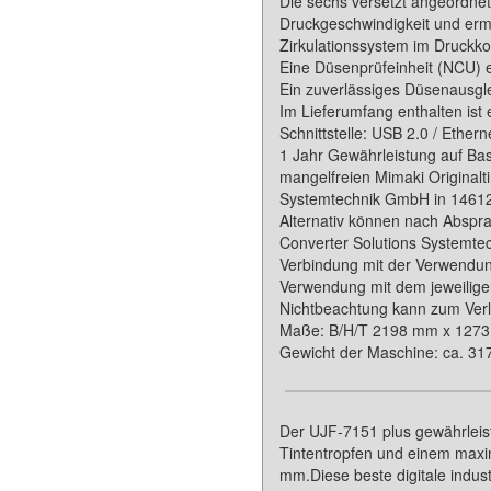
Die sechs versetzt angeordne
Druckgeschwindigkeit und ermö
Zirkulationssystem im Druckko
Eine Düsenprüfeinheit (NCU) e
Ein zuverlässiges Düsenausgl
Im Lieferumfang enthalten ist
Schnittstelle: USB 2.0 / Ether
1 Jahr Gewährleistung auf Bas
mangelfreien Mimaki Originalti
Systemtechnik GmbH in 14612 F
Alternativ können nach Abspr
Converter Solutions Systemte
Verbindung mit der Verwendun
Verwendung mit dem jeweilige
Nichtbeachtung kann zum Verl
Maße: B/H/T 2198 mm x 127
Gewicht der Maschine: ca. 31
Der UJF-7151 plus gewährleiste
Tintentropfen und einem max
mm.Diese beste digitale indus