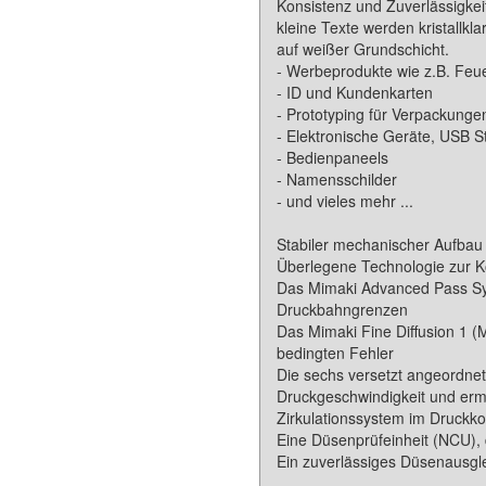
Konsistenz und Zuverlässigkei
kleine Texte werden kristallk
auf weißer Grundschicht.
- Werbeprodukte wie z.B. Feu
- ID und Kundenkarten
- Prototyping für Verpackunge
- Elektronische Geräte, USB S
- Bedienpaneels
- Namensschilder
- und vieles mehr ...
Stabiler mechanischer Aufbau
Überlegene Technologie zur Ko
Das Mimaki Advanced Pass Sy
Druckbahngrenzen
Das Mimaki Fine Diffusion 1 (
bedingten Fehler
Die sechs versetzt angeordne
Druckgeschwindigkeit und ermö
Zirkulationssystem im Druckko
Eine Düsenprüfeinheit (NCU), 
Ein zuverlässiges Düsenausgl