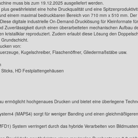
chine muss bis zum 19.12.2025 ausgeliefert werden.
lus gewährleistet eine hohe Druckqualität und eine Spitzenproduktivit
n und einem maximal bedruckbaren Bereich von 710 mm x 510 mm. Der
iese digitale industrielle On-Demand-Drucklösung für Kleinformate für
nd Zuverlässigkeit durch einen überarbeiteten mechanischen Aufbau de
n kristallklar reproduziert. Zudem erlaubt diese Lösung den Doppelsc
 Grundschicht.
rucken von:
euerzeuge, Kugelschreiber, Flaschenöffner, Gliedermaßstäbe usw.
n
B Sticks, HD Festplattengehäusen
au ermöglicht hochgenaues Drucken und bietet eine überlegene Technol
stem4 (MAPS4) sorgt für weniger Banding und einen gleichmäßigeren
MFD1) System verringert durch das hybride Verarbeiten von Bildmustern