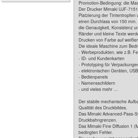
Promotion-Bedingung: die Mas
Der Drucker Mimaki UJF-7151 p
Platzierung der Tintentropfe
einen Durchlass von 150 mm. D
die Genauigkeit, Konsistenz u
Ränder und kleine Texte werde
Drucken von Farbe auf weißer
Die ideale Maschine zum Bed
- Werbeprodukten, wie z.B. F
- ID- und Kundenkarten
- Prototyping für Verpackunge
- elektronischen Geräten, US
- Bedienpanels
- Namensschildern
- und vieles mehr …
Der stabile mechanische Aufb
Qualität des Druckbildes.
Das Mimaki Advanced-Pass-Sy
Druckbahngrenzen.
Das Mimaki Fine Diffusion 1 (
bedingten Fehler.