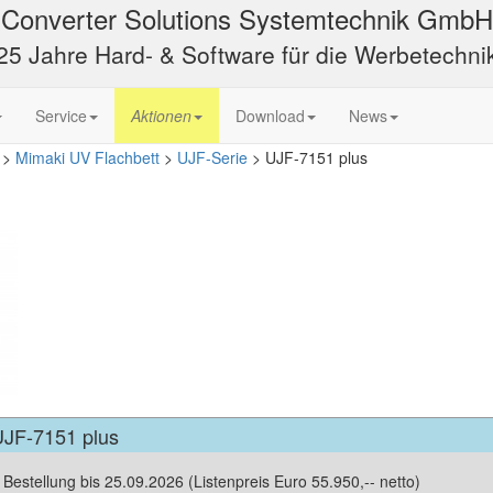
Converter Solutions Systemtechnik GmbH
25 Jahre Hard- & Software für die Werbetechni
Service
Aktionen
Download
News
>
Mimaki UV Flachbett
>
UJF-Serie
>
UJF-7151 plus
JF-7151 plus
i Bestellung bis 25.09.2026 (Listenpreis Euro 55.950,-- netto)