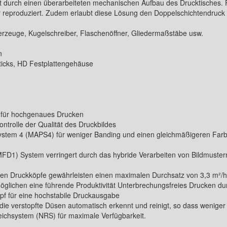
t durch einen überarbeiteten mechanischen Aufbau des Drucktisches. 
lar reproduziert. Zudem erlaubt diese Lösung den Doppelschichtendruc
erzeuge, Kugelschreiber, Flaschenöffner, Gliedermaßstäbe usw.
n
ticks, HD Festplattengehäuse
 für hochgenaues Drucken
ntrolle der Qualität des Druckbildes
stem 4 (MAPS4) für weniger Banding und einen gleichmäßigeren Farb
MFD1) System verringert durch das hybride Verarbeiten von Bildmustern
ten Druckköpfe gewährleisten einen maximalen Durchsatz von 3,3 m²/h
glichen eine führende Produktivität Unterbrechungsfreies Drucken du
pf für eine hochstabile Druckausgabe
die verstopfte Düsen automatisch erkennt und reinigt, so dass weniger
eichsystem (NRS) für maximale Verfügbarkeit.