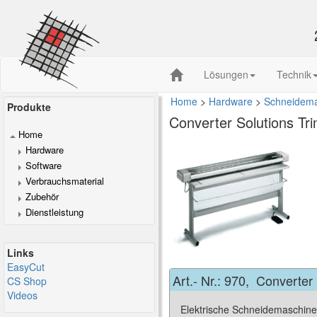
Lösungen
Technik
Home
>
Hardware
>
Schneidem
Produkte
Converter Solutions
Tr
Home
Hardware
Software
Verbrauchsmaterial
Zubehör
Dienstleistung
Links
EasyCut
Art.- Nr.:
970
,
Converter 
CS Shop
Videos
Elektrische Schneidemaschine 