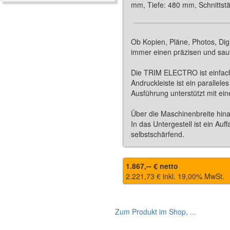
mm, Tiefe: 480 mm, Schnittstä
Ob Kopien, Pläne, Photos, Dig
immer einen präzisen und sau
Die TRIM ELECTRO ist einfach
Andruckleiste ist ein parallel
Ausführung unterstützt mit ei
Über die Maschinenbreite hin
In das Untergestell ist ein Au
selbstschärfend.
1.867,-- € netto
2.221,73 € inkl.
19,00
% MwSt.
Zum Produkt im Shop, ...