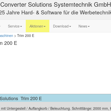
Converter Solutions Systemtechnik GmbH
25 Jahre Hard- & Software für die Werbetechni
Service
Aktionen
Download
News
aschinen
>
Trim 200 E
im 200 E
Solutions
Trim 200 E
mit Untergestell / Auffangkorb / Beleuchtung. Schnittlänge: 2000 mm,